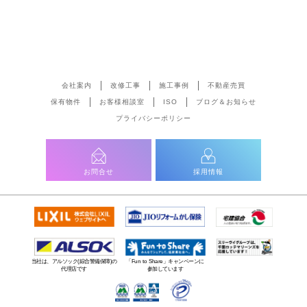
会社案内
改修工事
施工事例
不動産売買
保有物件
お客様相談室
ISO
ブログ＆お知らせ
プライバシーポリシー
お問合せ
採用情報
当社は、アルソック(綜合警備保障)の
「Fun to Share」キャンペーンに
代理店です
参加しています