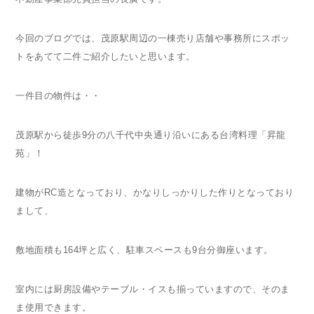
今回のブログでは、茂原駅周辺の一棟売り店舗や事務所にスポッ
トをあてて二件ご紹介したいと思います。
一件目の物件は・・
茂原駅から徒歩
9
分の八千代中央通り沿いにある台湾料理「昇龍
苑」！
建物が
RC
造となっており、かなりしっかりした作りとなっており
まして、
敷地面積も
164
坪と広く、駐車スペースも
9
台分御座います。
室内には厨房設備やテーブル・イスも揃っていますので、そのま
ま使用できます。