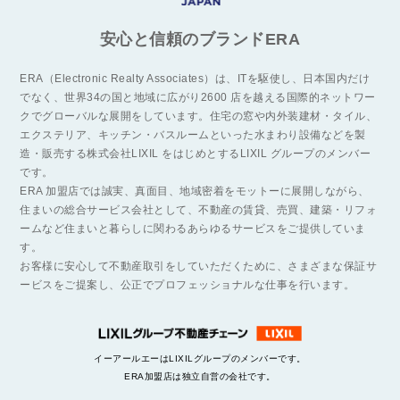
安心と信頼のブランドERA
ERA（Electronic Realty Associates）は、ITを駆使し、日本国内だけ
でなく、世界34の国と地域に広がり2600 店を越える国際的ネットワー
クでグローバルな展開をしています。住宅の窓や内外装建材・タイル、
エクステリア、キッチン・バスルームといった水まわり設備などを製
造・販売する株式会社LIXIL をはじめとするLIXIL グループのメンバー
です。
ERA 加盟店では誠実、真面目、地域密着をモットーに展開しながら、
住まいの総合サービス会社として、不動産の賃貸、売買、建築・リフォ
ームなど住まいと暮らしに関わるあらゆるサービスをご提供していま
す。
お客様に安心して不動産取引をしていただくために、さまざまな保証サ
ービスをご提案し、公正でプロフェッショナルな仕事を行います。
イーアールエーはLIXILグループのメンバーです。
ERA加盟店は独立自営の会社です。