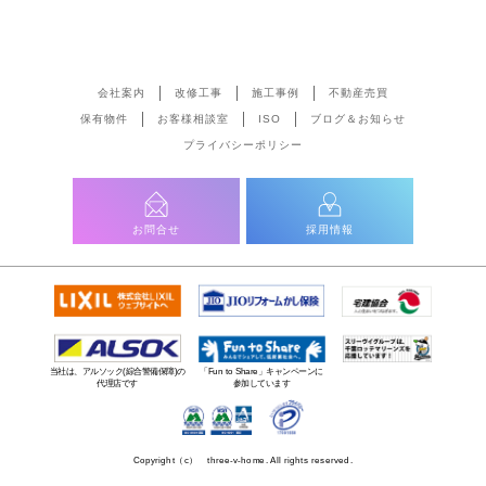
会社案内
改修工事
施工事例
不動産売買
保有物件
お客様相談室
ISO
ブログ＆お知らせ
プライバシーポリシー
お問合せ
採用情報
当社は、アルソック(綜合警備保障)の
「Fun to Share」キャンペーンに
代理店です
参加しています
Copyright（c） three-v-home. All rights reserved.