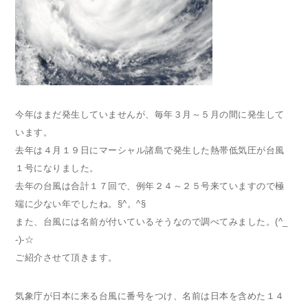
今年はまだ発生していませんが、毎年３月～５月の間に発生して
います。
去年は４月１９日にマーシャル諸島で発生した熱帯低気圧が台風
１号になりました。
去年の台風は合計１７回で、例年２４～２５号来ていますので極
端に少ない年でしたね。§^。^§
また、台風には名前が付いているそうなので調べてみました。(^_
-)-☆
ご紹介させて頂きます。
気象庁が日本に来る台風に番号をつけ、名前は日本を含めた１４