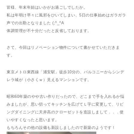
皆様、年末年始はいかがお過ごしでしたか。
私は年明け早々に風邪をひいてしまい、5日の仕事始めはガラガラ
声での出勤となりました (;^_^A
体調管理が不十分だったと反省しております。
さて、今回はリノベーション物件について書かせていただきま
す。
東京メトロ東西線「浦安駅」徒歩10分の、バルコニーからシンデ
レラ城が（小さくｗ）見えるマンションです。
昭和60年築のやや古い作りだったので、どこまで手を入れるか悩
みましたが、思い切ってキッチンを広げてＬ字に変更して、リビ
ングダイニングに天井高のクローゼットを造設しまして．．．使
いやすくなったと思います。
もちろんその他の設備も新設しましたので新築のようです！