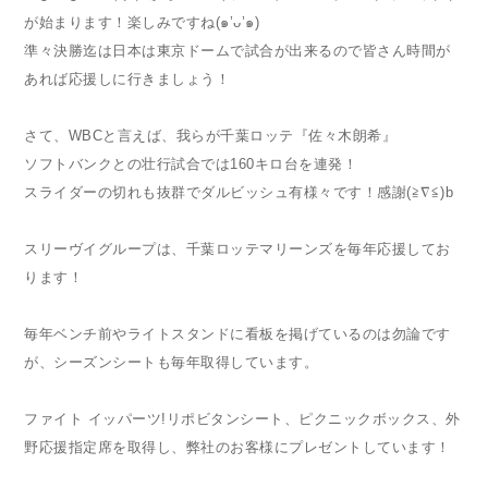
が始まります！楽しみですね(๑’ᴗ’๑)
準々決勝迄は日本は東京ドームで試合が出来るので皆さん時間が
あれば応援しに行きましょう！
さて、WBCと言えば、我らが千葉ロッテ『佐々木朗希』
ソフトバンクとの壮行試合では160キロ台を連発！
スライダーの切れも抜群でダルビッシュ有様々です！感謝(≧∇≦)b
スリーヴイグループは、千葉ロッテマリーンズを毎年応援してお
ります！
毎年ベンチ前やライトスタンドに看板を掲げているのは勿論です
が、シーズンシートも毎年取得しています。
ファイト イッパーツ!リポビタンシート、ピクニックボックス、外
野応援指定席を取得し、弊社のお客様にプレゼントしています！