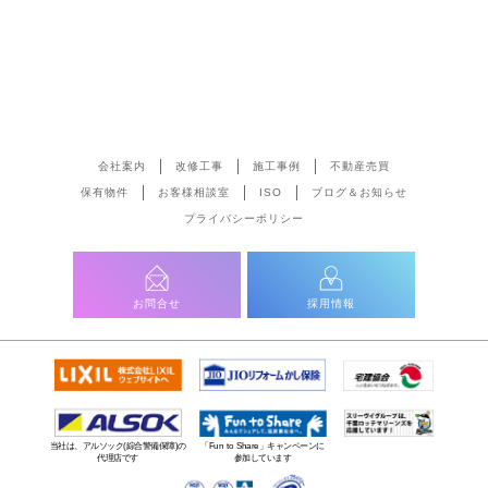
会社案内
改修工事
施工事例
不動産売買
保有物件
お客様相談室
ISO
ブログ＆お知らせ
プライバシーポリシー
お問合せ
採用情報
当社は、アルソック(綜合警備保障)の
「Fun to Share」キャンペーンに
代理店です
参加しています