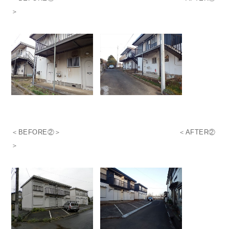
＞
＜BEFORE②＞ ＜AFTER②
＞