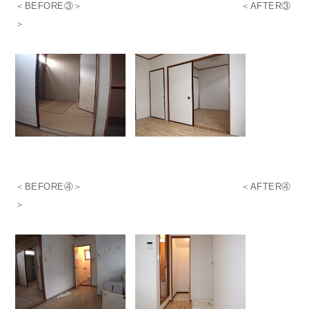
＜BEFORE③＞ ＜AFTER③
＞
＜BEFORE④＞ ＜AFTER④
＞