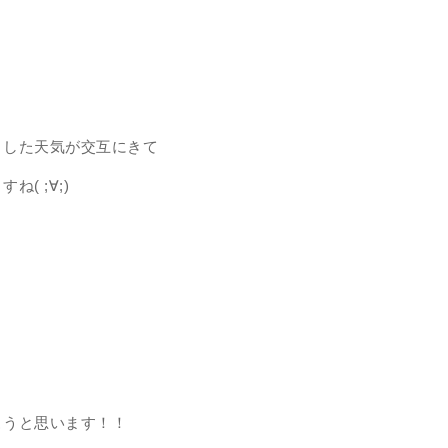
とした天気が交互にきて
( ;∀;)
こうと思います！！