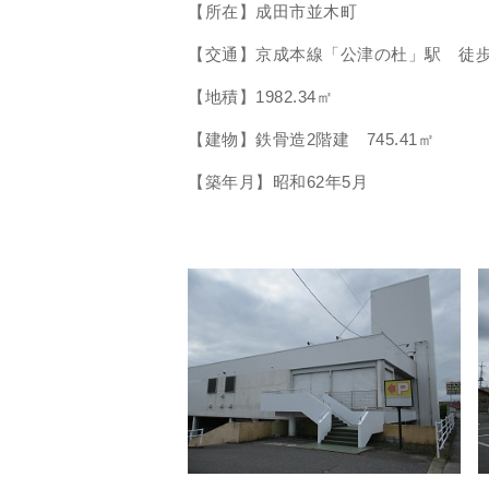
【所在】成田市並木町
【交通】京成本線「公津の杜」駅 徒歩
【地積】1982.34㎡
【建物】鉄骨造2階建 745.41㎡
【築年月】昭和62年5月