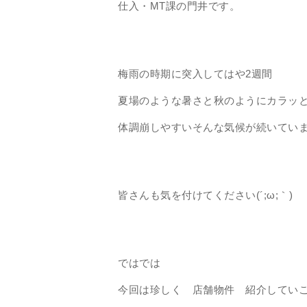
仕入・MT課の門井です。
梅雨の時期に突入してはや2週間
夏場のような暑さと秋のようにカラッ
体調崩しやすいそんな気候が続いていますね
皆さんも気を付けてください(´;ω;｀)
ではでは
今回は珍しく 店舗物件 紹介してい