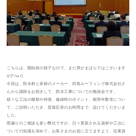
こちらは、開始前の様子なので、まだ席がまばらではございます
が(*ﾉωﾉ)
今回は、防水材と床材のメーカー、田島ルーフィング株式会社さ
んから講師をお招きして、防水工事についての勉強会です。
様々な工法の種類や特徴、修繕時のポイント、耐用年数等につい
て、ご説明いただき、質疑応答のお時間まで、設けてくださいま
した。
雨漏りのご相談も多い弊社ですが、日々更新される資材や工法に
ついての知識を深めて、お客さまのお役に立てますよう、従業員