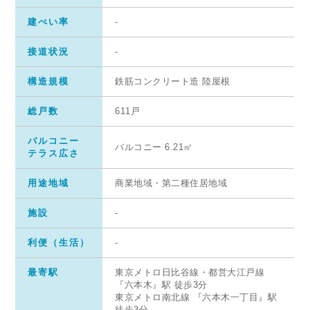
建ぺい率
-
接道状況
-
構造規模
鉄筋コンクリート造 陸屋根
総戸数
611戸
バルコニー
バルコニー 6.21㎡
テラス広さ
用途地域
商業地域・第二種住居地域
施設
-
利便（生活）
-
最寄駅
東京メトロ日比谷線・都営大江戸線
『六本木』駅 徒歩3分
東京メトロ南北線 『六本木一丁目』駅
徒歩3分