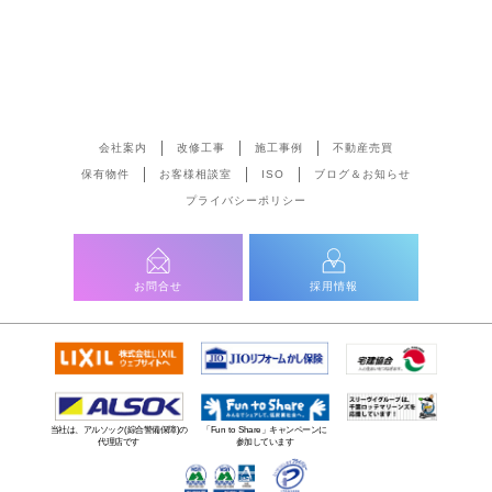
会社案内
改修工事
施工事例
不動産売買
保有物件
お客様相談室
ISO
ブログ＆お知らせ
プライバシーポリシー
お問合せ
採用情報
当社は、アルソック(綜合警備保障)の
「Fun to Share」キャンペーンに
代理店です
参加しています