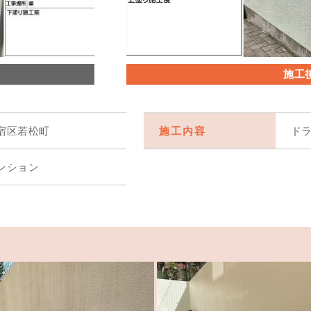
施工
宿区若松町
施工内容
ド
ンション