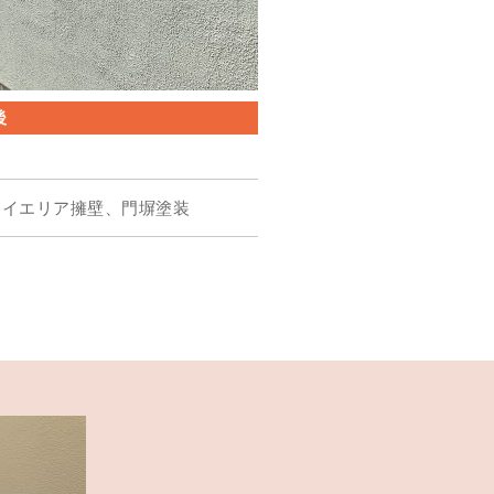
後
ライエリア擁壁、門塀塗装